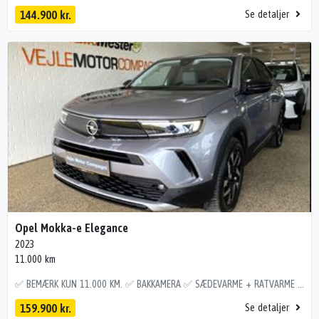
144.900 kr.
Se detaljer
Opel Mokka-e Elegance
2023
11.000 km
✅ BEMÆRK KUN 11.000 KM. ✅ BAKKAMERA ✅ SÆDEVARME + RATVARME ✅ FARTPILOT ✅ KLIMAANLÆG ✅ RÆKKEVIDDE WLTP 338 KM. Bakkamera, parkeringssensor for & bag, fartpilot, fuldaut. klimaanlæg, varme i rattet, sædevarme, skiltegenkendelse, automatisk lys, apple carplay / android auto, 4x el-ruder, el-klapbare sidespejle, fuld led forlygter, 17" alufælge med Goodyear helårsdæk, digitalt cockpit, multifunktionsrat i læder, splitbagsæde, højdejust. førersæde, nøglefri tænding, airbag, esp, isofix, vognbaneassistent, blindvinkelsassistent Bilen er importeret og kan derfor variere i udstyr iht. danske modeller
159.900 kr.
Se detaljer