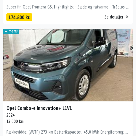
Super fin Opel Frontera GS. Hightlights: • Sæde og ratvarme • Trådløs carplay • Navigation • P-sensor for og bag • bakkamera •Trådløs mobillader • træk til 350kg med og uden bremser kan tilkøbes. Fuld udstyrsliste: kørecomputer, dobbelt bagagerumsbund, multifunktionsrat, digitalt cockpit, læderrat, bagagerumsdækken, stofindtræk, 16" alufælge, el-klapbare sidespejle m/varme, led kørelys, led baglygter, fuld led forlygter, mørktonede ruder i bag, udv. temp. måler, 4x el-ruder, elektrisk parkeringsbremse, fuldaut. klima, varme i rat, fjernb. centrallås, fartpilot, app integration, sædevarme, trådløs mobilopladning, dab+ radio, musikstreaming via bluetooth, usb-c tilslutning, navigation, android auto, håndfrit til mobil, apple carplay, træthedsregistrering, esp, auto hold, blindvinkelsassistent, parkeringssensor (bag), førerovervågning med advarsel, regnsensor, automatisk lys, automatisk nødbremsesystem, bakkamera, parkeringssensor (for), dæktryksmåler, skiltegenkendelse, isofix, vognbaneassistent, stemmebetjening 💰 Billig finansiering – også uden udbetaling Vi tilbyder attraktiv finansiering via bl.a. Santander Bank, ofte billigere end bankernes. 📍 Se bilen hos HBG Teknologiparken 2, 9440 Aabybro 🕙 Hverdage kl. 10–17 | Søndag kl. 12–16 Bemærk! i ferie perioder og helligdage kan åbningstider være anderledes. Tjek vores Google side. 📞 Mikkel – 60 16 02 54 📧 salg@hbg.dk Pst! Du kan også sende en SMS! Vognnr.: 4618 Forbehold for tastefejl
174.800 kr.
Se detaljer
+ moms
Opel Combo-e Innovation+ L1V1
2024
13.000 km
Rækkevidde: (WLTP) 273 km Batterikapacitet: 45,0 kWh Energiforbrug: 203 (Wh/km) Ny facelifted 2024 model OBS: Varebil +moms 🔧 Udstyrshighlights • Fartpilot • Musikstreaming via bluetooth • El-klapbare sidespejle m. varme • Vognbaneassistent kørecomputer, digitalt cockpit, multifunktionsrat, stofindtræk, højdejust. førersæde, el-klapbare sidespejle, led kørelys, fuld led forlygter, automatgear, el-sidespejle m/varme, el-sidespejle, aircondition, elektrisk kabinevarmer, fjernb. centrallås, nøglefri tænding, fartpilot, udv. temp. måler, el-ruder, elektrisk parkeringsbremse, usb-a tilslutning, usb-c tilslutning, regnsensor, automatisk lys, airbag, antispin, esp, vognbaneassistent, musikstreaming via bluetooth, håndfrit til mobil 💰 Finansiering tilbydes – også uden udbetaling! – ring for pris på netop denne bil. Mulighed for tilkøb af op til 36 måneders garanti hos Bilgården Hostrup A/S 📞 Kontakt os 📱 Ring: 22 10 29 26 📧 Mail: mathias@bilgaardenhostrup.dk 🕘 Åbningstider – Salgsafdelingen Hverdage: 10.00 – 18.00 Weekend: 11.00 – 17.00 📍 Vi er beliggende kun 10 minutters kørsel nord for Aalborg. 🚗 De fleste af vores biler står klar til omgående levering. 🔎 Se flere biler på: www.bilgaardenhostrup.dk