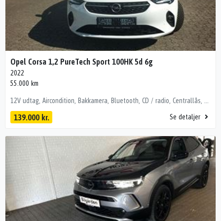
Opel Corsa 1,2 PureTech Sport 100HK 5d 6g
2022
55.000 km
12V udtag, Aircondition, Bakkamera, Bluetooth, CD / radio, Centrallås, DAB+ radio, El-foldbare spejle, El-foldbare spejle m. varme, Elruder for, Elruder for/bag, El-spejle, El-spejle med varme, Fartpilot, Fjernbetjent centrallås, Håndfri telefon, Infocenter, Kørecomputer, Parkeringssensor bag, Parkeringssensor for, Radio, Regnsensor, Servo, Udvendig temperaturmåler, 17" Alufælge, Alufælge, Hvide blinklys, Hækspoiler, Indfarvede kofangere, Tonede ruder, Tågelygter, Armlæn, Bagagerumsdækken, Glastag, Højdejusterbart førersæde, Justerbart rat, Kopholder, Læderrat, Splitbagsæde, Stofindtræk, 7 Airbags, ABS, Airbag, Alarm, Antispin, Dæktrykssensor, ESP, Fører-airbag, Lyssensor, Passager-airbag, Selealarm, Selestrammer, 1 ejer, 6 gear, Ikke ryger, Service overholdt, Start/stop-system
139.000 kr.
Se detaljer