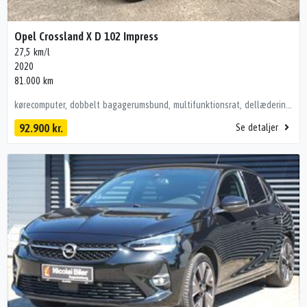
Opel Crossland X D 102 Impress
27,5 km/l
2020
81.000 km
kørecomputer, dobbelt bagagerumsbund, multifunktionsrat, dellæderindtræk, højdejust. førersæde, el-justerbar lændestøtte, splitbagsæde, 16" alufælge, el-sidespejle, tågelygter, led kørelys, tagræling, mørktonede ruder i bag, aftageligt træk, aircondition, varme i rat, fjernb. centrallås, fartpilot, aut. nedbl. bakspejl, sædevarme, el-ruder, håndfrit til mobil, apple carplay, aux tilslutning, parkeringssensor (bag), parkeringssensor (for), dæktryksmåler, isofix, automatisk lys, airbag, esp
92.900 kr.
Se detaljer