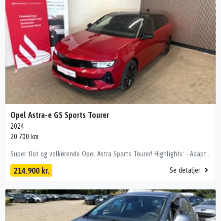
Opel Astra-e GS Sports Tourer
2024
20.700 km
Super flot og velkørende Opel Astra Sports Tourer! Highlights: - Adaptiv fartpilot - Sædevarme - Ratvarme - 360/bakkamera - P-sensor - Sort himmel - EL sæder - Apple carplay - Varmepumpe - Digital instrumentering - Alufælge - LED forlygter - Og meget mere! Bemærk bilen er importeret og kan derfor variere fra danske modeler. Bemærk er stadig med 3 faset ladning og udført servicebog! 🔐 Tryghed & kvalitet med Emmerske Tryghedspakke Ønsker du maksimal tryghed i din kommende bilhandel? Med Emmerske Tryghedspakke leveres bilen: ✔ Nysynet ✔ Nyserviceret ✔ Professionelt klargjort Alt dette for kun 3.500 kr., så du får en bil der er 100% klar til vejen kørecomputer, digitalt cockpit, læderrat, multifunktionsrat, dellæderindtræk, højdejust. førersæde, højdejust. forsæder, el indst. forsæder, el indst. førersæde, splitbagsæde, mørk loftbeklædning, ambiente belysning, alufælge, el-sidespejle, led kørelys, fuld led forlygter, led baglygter, automatgear, aircondition, fuldaut. klima, 2 zone klima, varme i rat, adaptiv fartpilot, nøglefri tænding, fjernb. centrallås, sædevarme, 4x el-ruder, håndfrit til mobil, apple carplay, android auto, musikstreaming via bluetooth, dab radio, 360° kamera, bakkamera, parkeringssensor (bag), parkeringssensor (for), isofix Vi tager gerne din bil i bytte og tilbyder udvidet sikring på mekaniske nedbrud på bilen i op til 36 mdr. Vi hjælper gerne med finansiering med eller uden udbetaling. www.emmerske-biler.dk Der tages forbehold for tastefejl.
214.900 kr.
Se detaljer