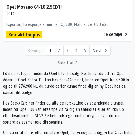
Opel Movano 04-10 2.5CDTI
2010
Exportbil, Forespørgels nummer: Q0980, Motorkode: G9U 650
Kontakt for pris
Se detaljer
Forrige
1
2
3
4
5
Næste
Side 1 af 7
I denne kategori, finder du Opel-biler til salg. Her finder du alt fra Opel
Adam til Opel Zafira. Du kan hos Seek4Cars.net, finde en Opel fra 4.500 kr.
og op til 276.900 kr., du burde derfor kunne finde dig en ny Opel hos os,
uanset dit budget.
Hos Seek4Cars.net finder du alle de forskellige og spændende biltyper,
inden for Opel. Du kan eksempelvis få dig en Cabriolet eller en Pick Up
eller hvad med en SUV? Se hele udvalget under biltyper, hvor du kan
sortere og segmentere din søgning.
Om du er til en ny eller en ældre Opel, har vi noget til dig, vi har Opel helt