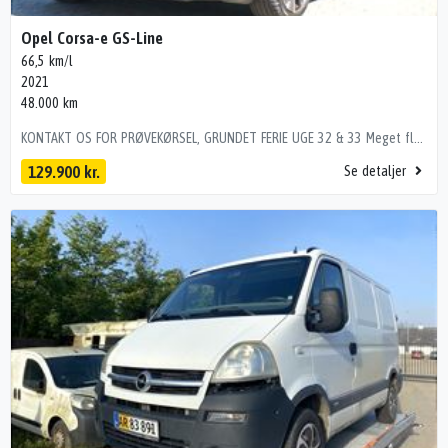
Opel Corsa-e GS-Line
66,5 km/l
2021
48.000 km
KONTAKT OS FOR PRØVEKØRSEL, GRUNDET FERIE UGE 32 & 33 Meget flot og veludstyret Corsa GS-Line. Highlights på bilen: ✅17" alufælge (helårsdæk) ✅Sportssæder ✅3 faser ✅Nøglefri betjening ✅Digitalt cockpit ✅Apple Carplay & Android Auto ✅Navigation ✅Bakkamera ✅Fuldaut. klima ✅Sædevarme ✅Varme i rat ✅Fuld led forlygter 17" alufælge (helårsdæk), sportssæder, 3 faser, 4x el-ruder, el-klapbare sidespejle, nøglefri adgang, nøglefri tænding, digitalt cockpit, apple carplay, android auto, usb-a tilslutning, musikstreaming via bluetooth, navigation, bakkamera, parkeringssensor (for), parkeringssensor (bag), fuldaut. klima, sædevarme, varme i rat, fuld led forlygter, led kørelys, led baglygter, tågelygter, kørecomputer, bagagerumsdækken, multifunktionsrat, læderrat, stofindtræk, højdejust. førersæde, splitbagsæde, mørk loftbeklædning, automatgear, fartpilot, udv. temp. måler, elektrisk parkeringsbremse, isofix, automatisk lys
129.900 kr.
Se detaljer