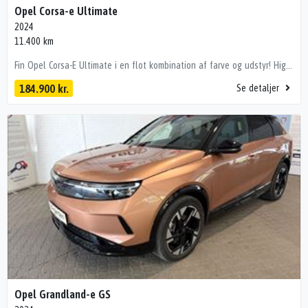
Opel Corsa-e Ultimate
2024
11.400 km
Fin Opel Corsa-E Ultimate i en flot kombination af farve og udstyr! Highlights': - Adaptiv fartpilot - Sædevarme - Bakkamera - P-sensor - Apple Carplay - Sædevarme - Ratvarme - Sort himmel - Alufælge - Blindvinkel assistent - Digital instrumentering - Massage i førersædet - Matrix LED forlygter - Navigation - 3 faset opladning! - Og meget mere! Bilen er importeret og kan derfor variere i forhold til danske modeller. 🔐 Tryghed & kvalitet med Emmerske Tryghedspakke Ønsker du maksimal tryghed i din kommende bilhandel? Med Emmerske Tryghedspakke leveres bilen: ✔ Nysynet ✔ Nyserviceret ✔ Professionelt klargjort Alt dette for kun 3.500 kr., så du får en bil der er 100% klar til vejen kørecomputer, digitalt cockpit, læderrat, dellæderindtræk, højdejust. forsæder, højdejust. førersæde, splitbagsæde, mørk loftbeklædning, ambiente belysning, massage i førersæde, alufælge, fuld led forlygter, matrix led forlygter, led kørelys, led baglygter, automatgear, aircondition, fuldaut. klima, adaptiv fartpilot, nøglefri tænding, fjernb. centrallås, 4x el-ruder, sædevarme, navigation, håndfrit til mobil, dab radio, apple carplay, android auto, musikstreaming via bluetooth, bakkamera, parkeringssensor (for), parkeringssensor (bag), isofix, automatisk lys, blindvinkelsassistent Vi tager gerne din bil i bytte og tilbyder udvidet sikring på mekaniske nedbrud på bilen i op til 36 mdr. Vi hjælper gerne med finansiering med eller uden udbetaling. www.emmerske-biler.dk Der tages forbehold for tastefejl.
184.900 kr.
Se detaljer
Opel Grandland-e GS