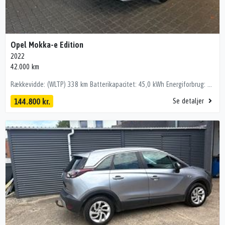
Opel Mokka-e Edition
2022
42.000 km
Rækkevidde: (WLTP) 338 km Batterikapacitet: 45,0 kWh Energiforbrug: 156 (Wh/km) UNDER KLARGØRING! RING I FORVEJEN! 🔧 Udstyrshighlights • Fartpilot • Blindvinkelsassistent • Varme i forsæder og rat • Bakkamera • Fjernlysassistent • Automatisk nødbremsesystem • Vognbaneassistent • Træthedsregistrering • Android Auto/Apple Carplay kørecomputer, digitalt cockpit, bagagerumsdækken, multifunktionsrat, læderrat, stofindtræk, dellæderindtræk, højdejust. forsæder, splitbagsæde, 17" alufælge, el-sidespejle, el-klapbare sidespejle, led kørelys, fuld led forlygter, automatgear, varme i rat, fuldaut. klima, 2 zone klima, elektrisk kabinevarmer, fjernb. centrallås, nøglefri tænding, fartpilot, udv. temp. måler, sædevarme, 4x el-ruder, elektrisk parkeringsbremse, dab radio, navigation, håndfrit til mobil, musikstreaming via bluetooth, android auto, apple carplay, usb-a tilslutning, regnsensor, bakkamera, parkeringssensor (bag), dæktryksmåler, træthedsregistrering, skiltegenkendelse, isofix, automatisk lys, fjernlysassistent, airbag, antispin, esp, vognbaneassistent, blindvinkelsassistent, automatisk nødbremsesystem 💰 Finansiering tilbydes – også uden udbetaling! – ring for pris på netop denne bil. Mulighed for tilkøb af op til 36 måneders garanti hos Bilgården Hostrup A/S 📞 Kontakt os 📱 Ring: 22 10 29 26 📧 Mail: jc@bilgaardenhostrup.dk 🕘 Åbningstider – Salgsafdelingen Hverdage: 10.00 – 18.00 Weekend: 11.00 – 17.00 📍 Vi er beliggende kun 10 minutters kørsel nord for Aalborg. 🚗 De fleste af vores biler står klar til omgående levering. 🔎 Se flere biler på: www.bilgaardenhostrup.dk
144.800 kr.
Se detaljer