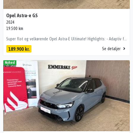
Opel Astra-e GS
2024
19.500 km
Super flot og velkørende Opel Astra-E Ultimate! Highlights: - Adaptiv fartpilot - Sædevarme - Ratvarme - 360 kamera - P-sensor - LED forlygter - El sæder - Apple carplay - Navigation - Alufælge - 3 faset opladning! - Og meget mere! Bilen er importeret og kan derfor variere i forhold til danske modeller. 🔐 Tryghed & kvalitet med Emmerske Tryghedspakke Ønsker du maksimal tryghed i din kommende bilhandel? Med Emmerske Tryghedspakke leveres bilen: ✔ Nysynet ✔ Nyserviceret ✔ Professionelt klargjort Alt dette for kun 3.500 kr., så du får en bil der er 100% klar til vejen , kørecomputer, digitalt cockpit, læderrat, delkunstlæderindtræk, el indst. førersæde, højdejust. førersæde, højdejust. forsæder, splitbagsæde, mørk loftbeklædning, ambiente belysning, alufælge, fuld led forlygter, led kørelys, led baglygter, automatgear, aircondition, fuldaut. klima, varme i rat, adaptiv fartpilot, nøglefri tænding, fjernb. centrallås, sædevarme, 4x el-ruder, navigation, håndfrit til mobil, dab radio, apple carplay, android auto, musikstreaming via bluetooth, bakkamera, 360° kamera, parkeringssensor (bag), parkeringssensor (for) Vi tager gerne din bil i bytte og tilbyder udvidet sikring på mekaniske nedbrud på bilen i op til 36 mdr. Vi hjælper gerne med finansiering med eller uden udbetaling. www.emmerske-biler.dk Der tages forbehold for tastefejl.
189.900 kr.
Se detaljer
Nyhed