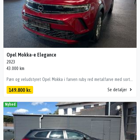
Opel Mokka-e Elegance
2023
43.000 km
Pæn og veludstyret Opel Mokka i farven ruby red metalfarve med sort kontrasttag Highlights • Navigation • Sædevarme • 3 faset ladning • Varmepumpe • App-opkobling (bl.a. forvarmning af kabine) • Varme i rat • Bakkamera Fuldudstyrsliste: digitalt cockpit, stofindtræk, nøglefri tænding, fartpilot, sædevarme, varme i rat, navigation, kørecomputer, multifunktionsrat, højdejust. førersæde, vognbaneassistent, splitbagsæde, akustikglas i for, tågelygter, 4x el-ruder, el-ruder, elektrisk parkeringsbremse, fjernb. centrallås, centrallås, usb-a tilslutning, isofix, musikstreaming via bluetooth, , parkeringssensor (bag), bakkamera, læderrat, bagagerumsdækken, 16" alufælge, el-sidespejle m/varme, led kørelys, led baglygter, udv. temp. måler, fuldaut. klima, app integration, varmepumpe, dab+ radio, apple carplay, android auto, træthedsregistrering, esp, automatisk lys, automatisk nødbremsesystem, skiltegenkendelse, dæktryksmåler 💰 Billig finansiering – også uden udbetaling Vi tilbyder attraktiv finansiering via bl.a. Santander Bank, ofte billigere end bankernes. 📍 Se bilen hos HBG Teknologiparken 2, 9440 Aabybro 🕙 Hverdage kl. 10–17 | Søndag kl. 12–16 Bemærk! i ferie perioder og helligdage kan åbningstider være anderledes. Tjek vores Google side. 📞 Mikkel – 60 16 02 54 📧 salg@hbg.dk Pst! Du kan også sende en SMS! Vognnr.: 4701 Forbehold for tastefejl
149.800 kr.
Se detaljer
Nyhed