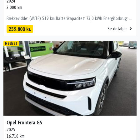
2024
3.000 km
Rækkevidde: (WLTP) 519 km Batterikapacitet: 73,0 kWh Energiforbrug: 170 (Wh/km) 🔧 Udstyrshighlights • Adaptiv fartpilot • 360° Kamera • Headup display • Varme i rat og forsæder • Glastag • 2 Zone klimaanlæg • El-bagklap • Apple Carplay / Android Auto • Vognbaneassistent • Blindvinkelsassistent • Focal lydanlæg kørecomputer, digitalt cockpit, bagagerumsdækken, multifunktionsrat, læderrat, dellæderindtræk, højdejust. forsæder, el-justerbar lændestøtte, splitbagsæde, mørk loftbeklædning, ambiente belysning, 20" alufælge, glastag, el-sidespejle, fuld led forlygter, led baglygter, mørktonede ruder i bag, automatgear, varme i rat, 2 zone klima, aircondition, fuldaut. klima, elektrisk kabinevarmer, fjernb. centrallås, nøglefri adgang, nøglefri tænding, adaptiv fartpilot, aut. nedbl. bakspejl, udv. temp. måler, sædevarme, 4x el-ruder, el betjent bagklap, elektrisk parkeringsbremse, headup display, trådløs mobilopladning, app integration, dab radio, navigation, håndfrit til mobil, musikstreaming via bluetooth, android auto, apple carplay, usb-c tilslutning, regnsensor, 360° kamera, parkeringssensor (bag), parkeringssensor (for), dæktryksmåler, skiltegenkendelse, isofix, automatisk lys, fjernlysassistent, airbag, antispin, esp, stemmebetjening, vognbaneassistent, automatisk nødbremsesystem, blindvinkelsassistent, førerovervågning med advarsel 💰 Finansiering tilbydes – også uden udbetaling! – ring for pris på netop denne bil. Mulighed for tilkøb af op til 36 måneders garanti hos Bilgården Hostrup A/S 📞 Kontakt os 📱 Ring: 22 10 29 26 📧 Mail: William@bilgaardenhostrup.dk 🕘 Åbningstider – Salgsafdelingen Hverdage: 10.00 – 18.00 Weekend: 11.00 – 17.00 📍 Vi er beliggende kun 10 minutters kørsel nord for Aalborg. 🚗 De fleste af vores biler står klar til omgående levering. 🔎 Se flere biler på: www.bilgaardenhostrup.dk
259.800 kr.
Se detaljer
Nedsat
Opel Frontera GS
2025
16.710 km