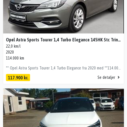
Opel Astra Sports Tourer 1,4 Turbo Elegance 145HK Stc Trinl. Gear
22,0 km/l
2020
114.000 km
** Opel Astra Sports Tourer 1,4 Turbo Elegance fra 2020 med **114.000 km**, benzinmotor, trinløst automatgear og masser af praktisk udstyr. Her får du en rummelig og veludstyret **Opel Astra Sports Tourer 1,4 Turbo Elegance 145HK Stc Trinl. Gear** med 5 døre og god plads til både hverdag, familie og bagage. Den 1,4 liters benzinmotor yder 145 hk, og bilen er udstyret med **automatgear**, som gør kørslen nem og afslappet. Astra’en har haft **1 ejer**, er ikke-ryger og har servicehistorik. Den kører op til 22 km/l ved blandet kørsel, har en årlig ejerafgift på 1.600 kr. og en CO2-udledning på 115 g/km. Tophastigheden er 210 km/t. **Vigtigt udstyr:** - **Automatgear** - **Android Auto** og **Apple CarPlay** - **Fartpilot** og **Fart limited control** - **Parkeringssensor for/bag** - **Bakkamera** - **Klimaanlæg 2-zoner** - **Fuld LED forlygter** - **Mørktonede ruder bag** - **Vejbaneassistent** - 16" alufælge - Bluetooth og håndfri telefon - Sædevarme foran - Rat med varme - Regnsensor og lyssensor - El-indstilleligt førersæde - Tagræling - Isofix - Start/stop-system ÅBENT ALLE HVERDAGE IFLG. VORES HJEMMESIDE, SAMT SØNDAG EFTER FORUDGÅENDE AFTALE. KONTAKT OS GERNE INDEN FREMVISNING PÅ TLF. 64881300 - TAST 2 (SALG) ELLER MAIL: SALG@KLOKHOLM-AUTOMOBILER.DK SÅ VI SIKRE AT DEN PÅGÆLDENDE BIL ALTID STÅR KLAR TIL PRØVEKØRSEL, SAMT IKKE ER SOLGT. DIN TRYGHED HOS OS: # BILEN ER GRUNDIGT TJEKKET IGENNEM, PÅ EGET AUTOMESTER VÆRKSTED # MINIMUM 12 MDR. TIL NÆSTE SYN # KILOMETERGARANTI OG GARANTI MOD RESTGÆLD # DU KAN FÅ DIT BILKØB FINANSIERET HOS OS, PÅ DE RIGTIGE VILKÅR # MULIGHED FOR UDVIDET FORSIKRING, PÅ OP TIL 48 MDR. Slip for usikkerhed med en udvidet Fragus Go Safe brugtvognsgaranti Med en udvidet brugtvognsgaranti fra Fragus, får du tryghed samtidig med at du slipper for uforudsete udgifter, hvis uheldet skulle være ude. Der vil altid være en usikkerhed forbundet med at købe eller køre i en brugt bil, men med en løsning fra GoSafe fjerner du usikkerheden. Klokholm Automobiler tilbyder Fragus GoSafe garanti, til få tusinde kroner pr. år. HUSK og få et tilbud ifbm. køb af ny brugt bil. Til vores priser, skal tillægges følgende: Nummerplade gebyr kr. 1.580,- *Der tages forbehold for taste- og datafejl i annoncen.* Automatgear, Android Auto, Apple CarPlay, 16" Alufælge, Fartpilot, Fart limited control, Parkeringssensor for/bag, Bakkamera, Aut. nedblændeligt bakspejl, Bluetooth, El indst. førersæde, Elruder for/bag, El-spejle, Fjernbetjent centrallås, Håndfri telefon, Klimaanlæg 2-zoner, Kørecomputer, Multifunktionsrat, Radio, Regnsensor, Sædevarme for, Udvendig temperaturmåler, Fuld LED forlygter, Indfarvede kofangere, LED kørelys, Metallak, Mørktonede ruder bag, Tagræling, Tonede ruder, Tågelygter, Armlæn, Højdejusterbart førersæde, Læderrat, Multijusterbart rat, Rat m. varme, Splitbagsæde, Stofindtræk, ABS, Airbag, Antispin, Dæktrykssensor, ESP, Fører-airbag, Isofix, Lyssensor, Passager-airbag, Selealarm, Selestrammer, Side-airbag, Startspærre, Vejbaneassistent, Start/stop-system, Service, Ikke ryger, 1 ejer
117.900 kr.
Se detaljer