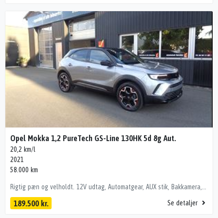
Opel Mokka 1,2 PureTech GS-Line 130HK 5d 8g Aut.
20,2 km/l
2021
58.000 km
Rigtig pæn og velholdt. 12V udtag, Automatgear, AUX stik, Bakkamera, Bluetooth, El-foldbare spejle m. varme, El-håndbremse, Elruder for/bag, Fartpilot, Fjernbetjent centrallås, Klimaanlæg, Navigation, Nøglefri start, Parkeringssensor bag, Parkeringssensor for, Servo, Sportssæder, Sædevarme for, 18" Alufælge, Anhængertræk aftageligt, Fuld LED forlygter, Metallak, Tågelygter, Bagagerumsdækken, Højdejusterbart førersæde, Justerbart rat, Læderrat, Splitbagsæde, Stofindtræk, 8 Airbags, ABS, ESP, Fører-airbag, Gardin-airbag, Isofix, Passager-airbag, Selealarm, Startspærre, Elektrisk parkeringsbremse, Ikke ryger, Service overholdt
189.500 kr.
Se detaljer