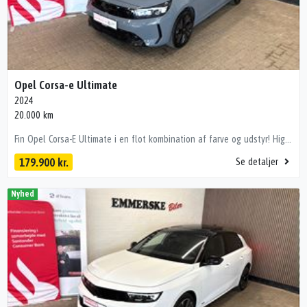
Opel Corsa-e Ultimate
2024
20.000 km
Fin Opel Corsa-E Ultimate i en flot kombination af farve og udstyr! Highlights': - Adaptiv fartpilot - Sædevarme - Bakkamera - P-sensor - Apple Carplay - Sædevarme - Ratvarme - Sort himmel - Alufælge - Blindvinkel assistent - Digital instrumentering - Massage i førersædet - Matrix LED forlygter - Navigation - 3 faset opladning! - Og meget mere! Bilen er importeret og kan derfor variere i forhold til danske modeller. 🔐 Tryghed & kvalitet med Emmerske Tryghedspakke Ønsker du maksimal tryghed i din kommende bilhandel? Med Emmerske Tryghedspakke leveres bilen: ✔ Nysynet ✔ Nyserviceret ✔ Professionelt klargjort Alt dette for kun 3.500 kr., så du får en bil der er 100% klar til vejen , kørecomputer, digitalt cockpit, læderrat, dellæderindtræk, højdejust. forsæder, højdejust. førersæde, massage i førersæde, mørk loftbeklædning, alufælge, fuld led forlygter, matrix led forlygter, adaptive forlygter, led baglygter, automatgear, aircondition, fuldaut. klima, varme i rat, fjernb. centrallås, adaptiv fartpilot, nøglefri tænding, sædevarme, 4x el-ruder, navigation, apple carplay, håndfrit til mobil, dab radio, android auto, musikstreaming via bluetooth, bakkamera, parkeringssensor (bag), parkeringssensor (for) Vi tager gerne din bil i bytte og tilbyder udvidet sikring på mekaniske nedbrud på bilen i op til 36 mdr. Vi hjælper gerne med finansiering med eller uden udbetaling. www.emmerske-biler.dk Der tages forbehold for tastefejl.
179.900 kr.
Se detaljer
Nyhed