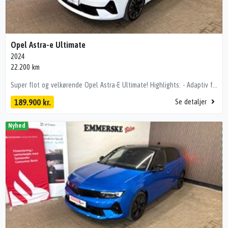
Opel Astra-e Ultimate
2024
22.200 km
Super flot og velkørende Opel Astra-E Ultimate! Highlights: - Adaptiv fartpilot - Panorama tag - Sædevarme - Ratvarme - Headup display - 360 kamera - P-sensor - Matrix LED forlygter - El sæder - Apple carplay - Navigation - Alufælge - 3 faset opladning! - Og meget mere! Bilen er importeret og kan derfor variere i forhold til danske modeller. 🔐 Tryghed & kvalitet med Emmerske Tryghedspakke Ønsker du maksimal tryghed i din kommende bilhandel? Med Emmerske Tryghedspakke leveres bilen: ✔ Nysynet ✔ Nyserviceret ✔ Professionelt klargjort Alt dette for kun 3.500 kr., så du får en bil der er 100% klar til vejen kørecomputer, digitalt cockpit, læderrat, dellæderindtræk, sportssæder, højdejust. førersæde, højdejust. forsæder, el indst. forsæder, el indst. førersæde, splitbagsæde, mørk loftbeklædning, ambiente belysning, alufælge, glastag, el-soltag, led kørelys, fuld led forlygter, matrix led forlygter, automatgear, aircondition, fuldaut. klima, varme i rat, fjernb. centrallås, adaptiv fartpilot, nøglefri tænding, sædevarme, 4x el-ruder, navigation, håndfrit til mobil, dab radio, musikstreaming via bluetooth, apple carplay, android auto, bakkamera, 360° kamera, parkeringssensor (bag), parkeringssensor (for), isofix, automatisk lys, vognbaneassistent Vi tager gerne din bil i bytte og tilbyder udvidet sikring på mekaniske nedbrud på bilen i op til 36 mdr. Vi hjælper gerne med finansiering med eller uden udbetaling. www.emmerske-biler.dk Der tages forbehold for tastefejl.
189.900 kr.
Se detaljer
Nyhed