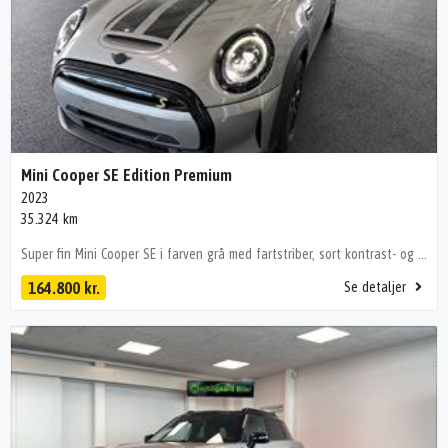
Mini Cooper SE Edition Premium
2023
35.324 km
Super fin Mini Cooper SE i farven grå med fartstriber, sort kontrast- og soltag Highlights • Trådløs CarPlay • Bakkamera • App-opkobling (bl.a. forvarmning af kabine) • Sædevarme • Alufælge • Harman Kardon lydanlæg Fuldudstyrsliste: kørecomputer, multifunktionsrat, delkunstlæderindtræk, højdejust. forsæder, splitbagsæde, digitalt cockpit, læderrat, bagagerumsdækken, alufælge, led kørelys, led baglygter, el-soltag, el-sidespejle, centrallås, nøglefri tænding, udv. temp. måler, elektrisk parkeringsbremse, fuldaut. klima, fjernb. centrallås, fartpilot, app integration, 2 zone klima, varmepumpe, sædevarme, el-ruder, dab+ radio, musikstreaming via bluetooth, usb-c tilslutning, navigation, android auto, håndfrit til mobil, apple carplay, usb-a tilslutning, træthedsregistrering, esp, regnsensor, automatisk nødbremsesystem, bakkamera, dæktryksmåler, isofix, automatisk nødassistent, parkeringssensor (bag), parkeringssensor (for), nøglefri adgang, vognbaneassistent, fuld led forlygter 💰 Billig finansiering – også uden udbetaling Vi tilbyder attraktiv finansiering via bl.a. Santander Bank, ofte billigere end bankernes. 📍 Se bilen hos HBG Teknologiparken 2, 9440 Aabybro 🕙 Hverdage kl. 10–17 | Søndag kl. 12–16 Bemærk! i ferie perioder og helligdage kan åbningstider være anderledes. Tjek vores Google side. 📞 Mikkel – 60 16 02 54 📧 salg@hbg.dk Pst! Du kan også sende en SMS! Vognnr.: 4671 Forbehold for tastefejl
164.800 kr.
Se detaljer