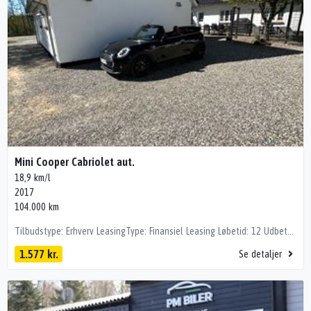
Mini Cooper Cabriolet aut.
18,9 km/l
2017
104.000 km
Tilbudstype: Erhverv LeasingType: Finansiel Leasing Løbetid: 12 Udbetaling: 28000 Restværdi: 118000 Totalpris i løbetiden: 46924 Antal kilometer inkluderet: -1 Forsikring: Ikke inkluderet * Adaptiv fartpilot * Sommer og vinterhjul * Bemærk lav km * LED lys med aut blænd op / ned * El kaleche * Aut gear * Comfort access * Sports sæder * Klima anlæg * Driving assist * Navi professional * Bakkamera * Apple carplay Kørecomputer, multifunktionsrat, læderindtræk, sportssæder, højdejust. forsæder, mørk loftbeklædning, læderrat, justerbar lændestøtte, højdejust. førersæde, alufælge, vinterhjul, el-sidespejle m/varme, led baglygter, led kørelys, el-sidespejle, fuld led forlygter, mørktonede ruder i bag, automatgear, aircondition, fuldaut. klima, 2 zone klima, centrallås, nøglefri tænding, adaptiv fartpilot, udv. temp. måler, el-ruder, app integration, automatisk start/stop, fartpilot, fjernb. centrallås, nøglefri adgang, aut. nedbl. bakspejl, sædevarme, dab radio, navigation, håndfrit til mobil, apple carplay, android auto, musikstreaming via bluetooth, usb-a tilslutning, alarm, regnsensor, semi-automatisk parkeringssystem, airbag, 6 airbags, esp, automatisk lys, db. airbags, automatisk nødbremsesystem, stemmebetjening, vognbaneassistent, antispin, 4 airbags, fjernlysassistent, dæktryksmåler, bakkamera, parkeringssensor (bag), parkeringssensor (for)
1.577 kr.
Se detaljer