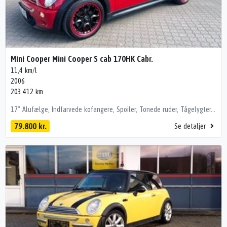
Mini Cooper Mini Cooper S cab 170HK Cabr.
11,4 km/l
2006
203.412 km
17" Alufælge, Indfarvede kofangere, Spoiler, Tonede ruder, Tågelygter, Vinterhjul medfølger, Armlæn, Læderkabine, Læderrat, Mørk loftbeklædning, 12V udtag, Aircondition, AUX stik, CD / radio, Centrallås, Elruder for, Elruder for/bag, El-spejle, Fartpilot, Fjernbetjent centrallås, Sportssæder, Ikke ryger, Leveres nysynet, Nysynet, Service overholdt, Undervognsbehandlet
79.800 kr.
Se detaljer