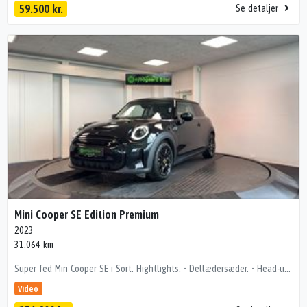
59.500 kr.
Se detaljer
Mini Cooper SE Edition Premium
2023
31.064 km
Super fed Min Cooper SE i Sort. Hightlights: • Dellædersæder. • Head-up display. • Sorte sportssæder (med skydbar lårstøtte) • Trådløs CarPlay • App-opkobling (bl.a. forvarmning af kabine) • Fræk og charmerende livsnyderbil kørecomputer, multifunktionsrat, delkunstlæderindtræk, digitalt cockpit, læderrat, bagagerumsdækken, alufælge, el-klapbare sidespejle m/varme, led kørelys, led baglygter, fuld led forlygter, mørktonede ruder i bag, , headup display, nøglefri tænding, udv. temp. måler, 2 zone klima, fuldaut. klima, app integration, varmepumpe, nøglefri adgang, aut. nedbl. bakspejl, sædevarme, trådløs mobilopladning, dab+ radio, musikstreaming via bluetooth, usb-c tilslutning, navigation, android auto, håndfrit til mobil, apple carplay, parkeringssensor (bag), bakkamera, esp, fjernlysassistent, vognbaneassistent, automatisk nødbremsesystem, automatisk lys 💰 Billig finansiering – også uden udbetaling Vi tilbyder attraktiv finansiering via bl.a. Santander Bank, ofte billigere end bankernes. 📍 Se bilen hos HBG Teknologiparken 2, 9440 Aabybro 🕙 Hverdage kl. 10–17 | Søndag kl. 12–16 Bemærk! i ferie perioder og helligdage kan åbningstider være anderledes. Tjek vores Google side. 📞 Mikkel – 60 16 02 54 📧 salg@hbg.dk Pst! Du kan også sende en SMS! Vognnr.: 4545 Forbehold for tastefejl
Video