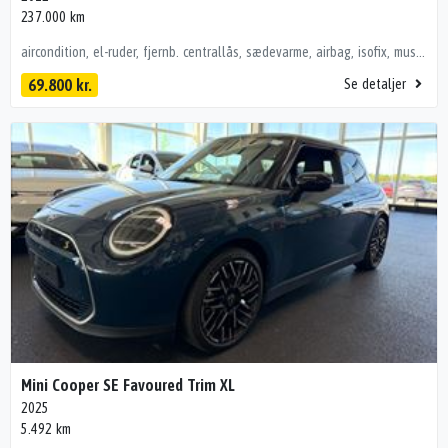
237.000 km
aircondition, el-ruder, fjernb. centrallås, sædevarme, airbag, isofix, musikstreaming via bluetooth, håndfrit til mobil, tågelygter, alufælge, splitbagsæde bilen leveres nysynet og serviceret finansieringsforeslag 0kr udbetaling 1230kr 96mnd løbetid spørg for andre foreslag kan købes uden finansiering
69.800 kr.
Se detaljer
Mini Cooper SE Favoured Trim XL
2025
5.492 km