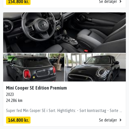
154.800 kr.
Se detaljer
Mini Cooper SE Edition Premium
2023
24.286 km
Super fed Min Cooper SE i Sort. Hightlights: • Sort kontrasttag • Sorte sidespejle og fælge • Sorte sportssæder (med skydbar lårstøtte) • Trådløs CarPlay • App-opkobling (bl.a. forvarmning af kabine) • Fræk og charmerende livsnyderbil Fuld udstyrsliste: kørecomputer, multifunktionsrat, digitalt cockpit, læderrat, ambiente belysning, bagagerumsdækken, kunstlæderindtræk, alufælge, el-klapbare sidespejle m/varme, led kørelys, led baglygter, fuld led forlygter, 4x el-ruder, fuldaut. klima, 2 zone klima, fjernb. centrallås, fartpilot, app integration, varmepumpe, aut. nedbl. bakspejl, sædevarme, trådløs mobilopladning, dab+ radio, musikstreaming via bluetooth, usb-c tilslutning, navigation, android auto, håndfrit til mobil, apple carplay, parkeringssensor (bag), bakkamera, træthedsregistrering, esp, automatisk lys, dæktryksmåler, isofix, fjernlysassistent, vognbaneassistent, stemmebetjening, automatisk nødbremsesystem 💰 Billig finansiering – også uden udbetaling Vi tilbyder attraktiv finansiering via bl.a. Santander Bank, ofte billigere end bankernes. 📍 Se bilen hos HBG Teknologiparken 2, 9440 Aabybro 🕙 Hverdage kl. 10–17 | Søndag kl. 12–16 Bemærk! i ferie perioder og helligdage kan åbningstider være anderledes. Tjek vores Google side. 📞 Mikkel – 60 16 02 54 📧 salg@hbg.dk Pst! Du kan også sende en SMS! Vognnr.: 4547 Forbehold for tastefejl
164.800 kr.
Se detaljer