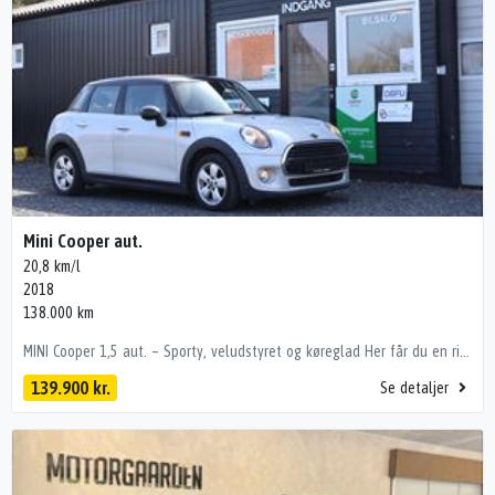
Mini Cooper aut.
20,8 km/l
2018
138.000 km
MINI Cooper 1,5 aut. – Sporty, veludstyret og køreglad Her får du en rigtig velkørende MINI med automatgear og masser af køreglæde. Perfekt som bybil, pendlerbil eller nr. 2 bil – nem at parkere og sjov at køre. ✔ Automatgear (Steptronic dobbeltkobling) ✔ Navigation & Connected system ✔ Parkeringssensor for & bag ✔ Sædevarme & aircondition ✔ Bluetooth & håndfri telefoni ✔ Multifunktionsrat ✔ Alufælge ✔ Isofix ✔ El-ruder & el-spejle ✔ ESP & dæktryksmåler Bilen fremstår pæn og velholdt og er udstyret med bl.a. cold climate pakke, En MINI er kendt for sin køreglæde – og her får du samtidig en bil med god komfort, økonomisk drift og masser af udstyr. 💰 Finansiering tilbydes med og uden udbetaling 💰 Fra kun 1.800 kr./md. 🔹 Vi tager gerne din bil i bytte 🔹 Mulighed for tilkøb af ekstra garanti 🔹 Tryg handel og attraktive løsninger 📍 PM Biler · Kalundborg 📞 30 20 51 52
139.900 kr.
Se detaljer