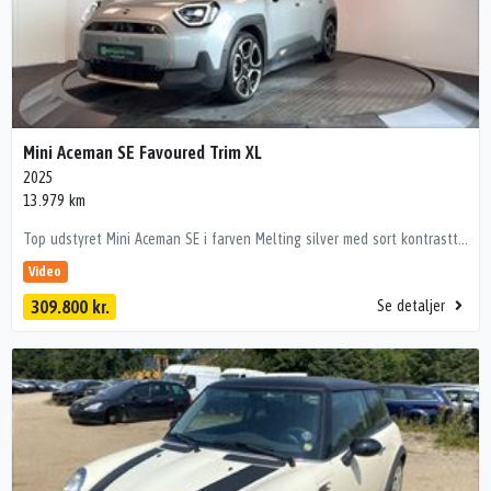
Mini Aceman SE Favoured Trim XL
2025
13.979 km
Top udstyret Mini Aceman SE i farven Melting silver med sort kontrasttag og nightshade blue interiør med XL udstyrspakke. • Adaptiv fartpilot (Driving Assistant Plus) • Panorama glastag • Harman Kardon lydanlæg • Head-Up Display • 360 kamera. • Komfortadgang (nøglefri adgang og start) • El-justerbart førersæde med memory • Sportsrat med varme • Sædevarme for • Træk til 750kg kg m/bremser og 400kg u/bremser er monteret. kørecomputer, dobbelt bagagerumsbund, multifunktionsrat, el indst. førersæde m. memory, mørk loftbeklædning, digitalt cockpit, læderrat, el indst. forsæder, ambiente belysning, bagagerumsdækken, kunstlæderindtræk, el-justerbar lændestøtte, 19" alufælge, led kørelys, adaptive forlygter, led baglygter, fuld led forlygter, aftageligt træk til 750kg m/bemser og 450kg u/bremser, glastag, nøglefri tænding, adaptiv fartpilot med kø-assistent, udv. temp. måler, 4x el-ruder, elektrisk parkeringsbremse, fuldaut. klima, 2 zone klima, fjernb. centrallås, app integration, varmepumpe, nøglefri adgang, adaptiv fartpilot, aut. nedbl. bakspejl, sædevarme, trådløs mobilopladning, dab+ radio, musikstreaming via bluetooth, usb-c tilslutning, navigation, android auto, håndfrit til mobil, apple carplay, træthedsregistrering, esp, blindvinkelsassistent, auto hold, regnsensor, 360° kamera, parkeringssensor (bag), førerovervågning med advarsel, automatisk lys, automatisk nødbremsesystem, bakkamera, parkeringssensor (for), isofix, skiltegenkendelse, dæktryksmåler, fjernlysassistent, vognbaneassistent, stemmebetjening 💰 Billig finansiering – også uden udbetaling Vi tilbyder attraktiv finansiering via bl.a. Santander Bank, ofte billigere end bankernes. 📍 Se bilen hos HBG Teknologiparken 2, 9440 Aabybro 🕙 Hverdage kl. 10–17 | Søndag kl. 12–16 Bemærk! i ferie perioder og helligdage kan åbningstider være anderledes. Tjek vores Google side. 📞 Mikkel – 60 16 02 54 📧 salg@hbg.dk Pst! Du kan også sende en SMS! Vognnr.: 4623 Forbehold for tastefejl
Video
309.800 kr.
Se detaljer