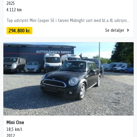
2025
4.112 km
Top udstyret Mini Cooper SE i farven Midnight sort med bl.a XL udstyrspakken. Highlights: • Adaptiv fartpilot (Driving Assistant Plus) • Panorama glastag • Harman Kardon lydanlæg • Head-Up Display • 360 kamera. • Komfortadgang (nøglefri adgang og start) • El-justerbart førersæde med memory • Sædevarme for • Træk til 750kg kg m/bremser og 500kg u/bremser kan tilkøbes. Fuld udstyrsliste: kørecomputer, dobbelt bagagerumsbund, kunstlæderindtræk, el indst. førersæde m. memory, mørk loftbeklædning, digitalt cockpit, læderrat, el indst. forsæder, justerbar lændestøtte, ambiente belysning, bagagerumsdækken, 18" alufælge, el-klapbare sidespejle m/varme, glastag, led kørelys, led baglygter, adaptive forlygter, mørktonede ruder i bag, nøglefri tænding, udv. temp. måler, fuldaut. klima, varme i rat, 2 zone klima, fjernb. centrallås, app integration, headup display, varmepumpe, adaptiv fartpilot, nøglefri adgang, aut. nedbl. bakspejl, sædevarme, trådløs mobilopladning, dab+ radio, musikstreaming via bluetooth, usb-c tilslutning, navigation, android auto, esp, blindvinkelsassistent, auto hold, regnsensor, 360° kamera, parkeringssensor (bag), førerovervågning med advarsel, automatisk lys, automatisk nødbremsesystem, bakkamera, parkeringssensor (for), isofix, dæktryksmåler, skiltegenkendelse, vognbaneassistent, stemmebetjening, fjernlysassistent 💰 Billig finansiering – også uden udbetaling Vi tilbyder attraktiv finansiering via bl.a. Santander Bank, ofte billigere end bankernes. 📍 Se bilen hos HBG Teknologiparken 2, 9440 Aabybro 🕙 Hverdage kl. 10–17 | Søndag kl. 12–16 Bemærk! i ferie perioder og helligdage kan åbningstider være anderledes. Tjek vores Google side. 📞 Mikkel – 60 16 02 54 📧 salg@hbg.dk Pst! Du kan også sende en SMS! Vognnr.: 4552 Forbehold for tastefejl
294.800 kr.
Se detaljer
Mini One
18,5 km/l
2012