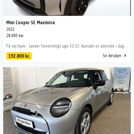
Mini Cooper SE Maximise
2023
28.000 km
På vej hjem - lander forventeligt uge 32-33. Kontakt os allerede i dag og bliv den glade nye ejer. Bemærk udstyr og design! 🚗 Highlights: 🚗 🔹 Varmepumpe 🔹 Panorama el-soltag 🔹 Harman Kardon lydsystem 🔹 Fartpilot m. bremsefunktion 🔹 Head-up Display 🔹 Komfort adgang / Nøglefri betjening 🔹 Park Assist (Automatisk parkeringssystem) 🔹 Bakkamera & Parkeringssensor for/bag 🔹 Trådløs Apple CarPlay & Trådløs mobilopladning 🔹 Driving Assistant (Skiltegenkendelse, vognbaneassistent) 🔹 Kunstlæder sportssæder 🔹 Sædevarme For 🔹 Fjernlysassistent & LED-forlygter 🔹 17” originale Tentacle Spoke alufælge i Jet Black (Præciseret) 🔹 Piano Black eksteriør & interiør (Sorte detaljer i stedet for krom) 🔹 Ambient interiør belysning 🔹 Navigation med Real-Time Traffic Information 🔹 2 zone klima 🔹 Digital cockpit & DAB Radio 🔹 Mørktonede ruder i bag 🔹 El-indklappelige sidespejle & automatisk nedblændeligt bakspejl Forbehold for eventuelle fejl i udstyrsbeskrivelsen, indtil bilen er fysisk på vores lager. 💲 Fordelagtige forsikring og finansierings muligheder med både FAST og variabel lavrente! 🚘 Mulighed for budget sikkerhed, ved tilkøb af mekanisk/elektrisk garanti der dækker op til bilen er 10 år eller har kørt 200.000 km. Vælg imellem 24/36/48 mdr. dækning af gangen. Importbil – udstyr og design kan variere i forhold til en dansk født! 📞 undgå forgæves kørsel, ring for at booke en fremvisning. , kørecomputer, digitalt cockpit, multifunktionsrat, læderrat, kunstlæderindtræk, sportssæder, højdejust. forsæder, højdejust. førersæde, splitbagsæde, ambiente belysning, mørk loftbeklædning, alufælge, 17" alufælge, el-sidespejle, el-sidespejle m/varme, el-klapbare sidespejle, el-klapbare sidespejle m/varme, tågelygter, led kørelys, fuld led forlygter, led baglygter, mørktonede ruder i bag, automatgear, aircondition, fuldaut. klima, 2 zone klima, varmepumpe, centrallås, fjernb. centrallås, nøglefri adgang, nøglefri tænding, aut. nedbl. bakspejl, udv. temp. måler, sædevarme, el-ruder, elektrisk parkeringsbremse, app integration, type-2 ladekabel, dab radio, navigation, håndfrit til mobil, trådløs mobilopladning, android auto, apple carplay, usb-c tilslutning, musikstreaming via bluetooth, regnsensor, bakkamera, parkeringssensor (bag), parkeringssensor (for), dæktryksmåler, skiltegenkendelse, isofix, automatisk lys, fjernlysassistent, airbag, db. airbags, 4 airbags, esp, vognbaneassistent, antispin, automatisk parkeringssystem, headup display, områdebelysning, glastag, soltag, el-soltag, fartpilot
192.800 kr.
Se detaljer