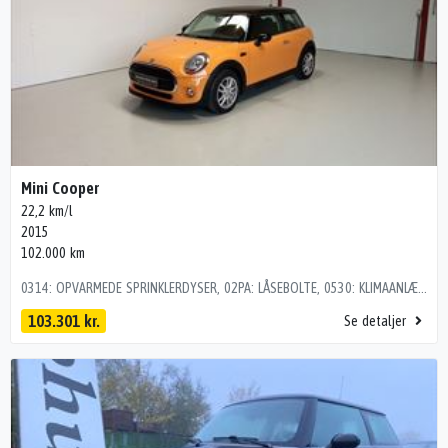
Mini Cooper
22,2 km/l
2015
102.000 km
0314: OPVARMEDE SPRINKLERDYSER, 02PA: LÅSEBOLTE, 0530: KLIMAANLÆG, 0842: Cold Climate version , 0428: ADVARSELSTREKANT, 0494: SÆDEVARME FOR, 0470: ISOFIX, kørecomputer, læderrat, 16" alufælge, tågelygter, parkeringssensor (bag), parkeringssensor (for), el-ruder, dæktryksmåler, isofix, 6 airbags, centrallås, fjernb. centrallås, fartpilot
103.301 kr.
Se detaljer