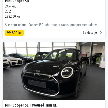
Mini Cooper SD
24,4 km/l
2015
138.000 km
Sjældent udbudt Cooper JSD John cooper works, proppet med udstyr - bl.a Harman/kardon lydanlæg, læderkabine og adaptiv fartpilot samt adaptiv undervogn. Bilen sælges engros til CVR grundet årgang men er fejlfri mekanisk og pæn kosmetisk med enkelte skønhedspletter. kørecomputer, læderindtræk, mørk loftbeklædning, læderrat, bagagerumsdækken, alufælge, el-sidespejle m/varme, led kørelys, led baglygter, fuldaut. klima, 2 zone klima, nøglefri tænding, adaptiv fartpilot med kø-assistent, fjernb. centrallås, nøglefri adgang, sædevarme, dab+ radio, musikstreaming via bluetooth, navigation, håndfrit til mobil, træthedsregistrering, esp, regnsensor, parkeringssensor (bag), førerovervågning med advarsel, automatisk lys, automatisk nødbremsesystem, vognbaneassistent, adaptiv undervogn
99.800 kr.
Se detaljer
Mini Cooper SE Favoured Trim XL