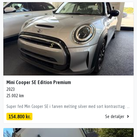
Mini Cooper SE Edition Premium
2023
25.002 km
Super fed Min Cooper SE i farven melting silver med sort kontrasttag. Hightlights: • Sort kontrasttag • Sorte sidespejle og fælge • Sorte sportssæder (med skydbar lårstøtte) • Trådløs CarPlay • App-opkobling (bl.a. forvarmning af kabine) • Fræk og charmerende livsnyderbil Fuld udstyrsliste: kørecomputer, sportssæder, digitalt cockpit, læderrat, kunstlæderindtræk, bagagerumsdækken, alufælge, el-klapbare sidespejle m/varme, led kørelys, led baglygter, fuld led forlygter, nøglefri tænding, fuldaut. klima, 2 zone klima, udv. temp. måler, fartpilot, fjernb. centrallås, app integration, nøglefri adgang, sædevarme, trådløs mobilopladning, varmepumpe, dab+ radio, musikstreaming via bluetooth, usb-c tilslutning, navigation, android auto, håndfrit til mobil, apple carplay, parkeringssensor (bag), bakkamera, træthedsregistrering, esp, regnsensor, førerovervågning med advarsel, automatisk lys, dæktryksmåler, vognbaneassistent, stemmebetjening 💰 Billig finansiering – også uden udbetaling Vi tilbyder attraktiv finansiering via bl.a. Santander Bank, ofte billigere end bankernes. 📍 Se bilen hos HBG Teknologiparken 2, 9440 Aabybro 🕙 Hverdage kl. 10–17 | Søndag kl. 12–16 Bemærk! i ferie perioder og helligdage kan åbningstider være anderledes. Tjek vores Google side. 📞 Mikkel – 60 16 02 54 📧 salg@hbg.dk Pst! Du kan også sende en SMS! Vognnr.: 4543 Forbehold for tastefejl
154.800 kr.
Se detaljer