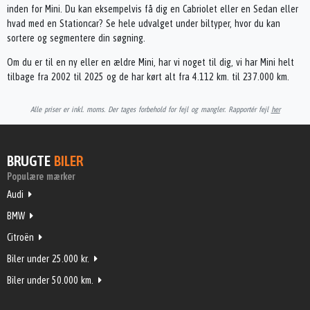
inden for Mini. Du kan eksempelvis få dig en Cabriolet eller en Sedan eller
hvad med en Stationcar? Se hele udvalget under biltyper, hvor du kan
sortere og segmentere din søgning.
Om du er til en ny eller en ældre Mini, har vi noget til dig, vi har Mini helt
tilbage fra 2002 til 2025 og de har kørt alt fra 4.112 km. til 237.000 km.
Alle priser er inkl. moms. Der tages forbehold for fejl og mangler. Rapportér fejl
her
BRUGTE
BILER
Populære mærker
Audi
BMW
Citroën
Biler under 25.000 kr.
Biler under 50.000 km.