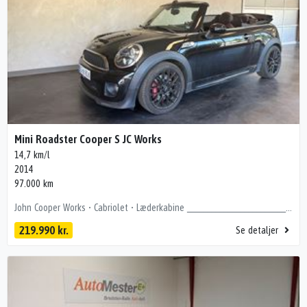
Mini Roadster Cooper S JC Works
14,7 km/l
2014
97.000 km
John Cooper Works • Cabriolet • Læderkabine ________________________________________ ✅ Vi er en del af 100% Autotjek – din garanti for en tryg bilhandel. PLUS-PAKKEN – Kun 3.995 kr. Ved tilkøb af vores populære PLUS-pakke får du: ✔️ Nysynet ✔️ Nyserviceret ✔️ Inkl. nummerplader TRYGHEDSPAKKE – Kun 6.995,- Ved tilkøb af vores Tryghedspakke får du: ✔️ PLUS-PAKKEN! ✔️ 46-punkts 100% Autotjek-tjek, udført hos FDM testcenter! ✔️ 1 års Fragus GoSafe Premium Garanti Mulighed for forlængelse af garantien op til 48 måneder! * ________________________________________ Dansk Fra NY - Se lige udstyrslisten nedenfor! HIGHLIGHTS: ⭐️ Xenon forlygter ⭐️ Park sensor bag ⭐️ Sædevarme ⭐️ Fartpilot ⭐️ Læderkabine ⭐️ Sportssæder ⭐️ Yderst Velholdt _______________________________________ Ring eller skriv allerede i dag – vi glæder os til at hjælpe dig godt videre! Forbehold for tastefejl og at bilen kan være solgt. *Brugtbilsforsikringen kan tegnes i op til 48 måneder fra købsdatoen, afhængigt af bilens alder og kilometerstand ved køb. Ligeledes er dækningsgraden afhænger af bilens alder og kilometerstand ved levering. Spørg os for at høre, hvad der gælder for netop denne bil. Komplet udstyrsliste: , kørecomputer, multifunktionsrat, læderindtræk, delkunstlæderindtræk, sportssæder, højdejust. forsæder, dellæderindtræk, læderrat, digitalt cockpit, kunstlæderindtræk, højdejust. førersæde, alufælge, el-soltag, xenonlys, led kørelys, aircondition, centrallås, fartpilot, fjernb. centrallås, 2 zone klima, sædevarme, el-ruder, musikstreaming via bluetooth, håndfrit til mobil, aux tilslutning, usb-a tilslutning, airbag, esp, automatisk lys, parkeringssensor (bag), isofix, antispin
219.990 kr.
Se detaljer