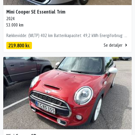
Mini Cooper SE Essential Trim
2024
53.000 km
Rækkevidde: (WLTP) 402 km Batterikapacitet: 49,2 kWh Energiforbrug: 141 (Wh/km) 🔧 Udstyrshighlights • Fartpilot • Bakkamera • Blindvinkelsassistent • Vognbaneassistent • Apple Carplay / Android Auto • Fuldaut. 2 zonet klima • Automatisk nødbremsesystem OBS! Fjernlysassistent kan tilkøbes i MINI Store! kørecomputer, digitalt cockpit, bagagerumsdækken, multifunktionsrat, læderrat, 16" alufælge, stofindtræk, højdejust. forsæder, splitbagsæde, el-sidespejle, led kørelys, fuld led forlygter, automatgear, fuldaut. klima, 2 zone klima, ambiente belysning, fjernb. centrallås, nøglefri tænding, fartpilot, udv. temp. måler, el-ruder, elektrisk parkeringsbremse, dab radio, navigation, håndfrit til mobil, musikstreaming via bluetooth, android auto, apple carplay, usb-c tilslutning, regnsensor, bakkamera, parkeringssensor (bag), parkeringssensor (for), dæktryksmåler, træthedsregistrering, skiltegenkendelse, isofix, automatisk lys, airbag, antispin, esp, vognbaneassistent, blindvinkelsassistent, automatisk nødbremsesystem, stemmebetjening 💰 Finansiering tilbydes – også uden udbetaling! – ring for pris på netop denne bil. Mulighed for tilkøb af op til 36 måneders garanti hos Bilgården Hostrup A/S 📞 Kontakt os 📱 Ring: 22 10 29 26 📧 Mail: jc@bilgaardenhostrup.dk 🕘 Åbningstider – Salgsafdelingen Hverdage: 10.00 – 18.00 Weekend: 11.00 – 17.00 📍 Vi er beliggende kun 10 minutters kørsel nord for Aalborg. 🚗 De fleste af vores biler står klar til omgående levering. 🔎 Se flere biler på: www.bilgaardenhostrup.dk
219.800 kr.
Se detaljer