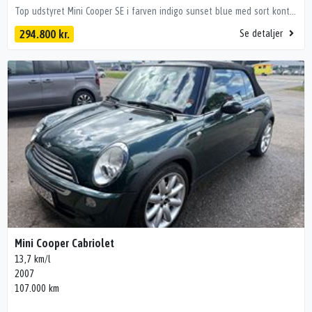
Top udstyret Mini Cooper SE i farven indigo sunset blue med sort kontrasttag og nightshade blue interiør med XL udstyrspakke. • Adaptiv fartpilot (Driving Assistant Plus) • Panorama glastag • Harman Kardon lydanlæg • Head-Up Display • 360 kamera. • Komfortadgang (nøglefri adgang og start) • El-justerbart førersæde med memory • Sportsrat med varme • Sædevarme for • Træk til 750kg kg m/bremser og 500kg u/bremser kan tilkøbes. Fuld udstyrsliste: kørecomputer, dobbelt bagagerumsbund, multifunktionsrat, el indst. førersæde m. memory, højdejust. forsæder, mørk loftbeklædning, digitalt cockpit, læderrat, el indst. forsæder, justerbar lændestøtte, ambiente belysning, bagagerumsdækken, kunstlæderindtræk, 18" alufælge, el-klapbare sidespejle m/varme, led kørelys, led baglygter, adaptive forlygter, fuld led forlygter, mørktonede ruder i bag, nøglefri tænding, adaptiv fartpilot med kø-assistent, elektrisk parkeringsbremse, fuldaut. klima, 2 zone klima, varme i rat, fjernb. centrallås, fartpilot, varme i forrude, headup display, app integration, varmepumpe, nøglefri adgang, adaptiv fartpilot, aut. nedbl. bakspejl, sædevarme, trådløs mobilopladning, dab+ radio, musikstreaming via bluetooth, usb-c tilslutning, navigation, android auto, apple carplay, håndfrit til mobil, træthedsregistrering, esp, blindvinkelsassistent, auto hold, regnsensor, 360° kamera, førerovervågning med advarsel, parkeringssensor (bag), automatisk lys, automatisk nødbremsesystem, bakkamera, parkeringssensor (for), dæktryksmåler, skiltegenkendelse, isofix, fjernlysassistent, vognbaneassistent, stemmebetjening 💰 Billig finansiering – også uden udbetaling Vi tilbyder attraktiv finansiering via bl.a. Santander Bank, ofte billigere end bankernes. 📍 Se bilen hos HBG Teknologiparken 2, 9440 Aabybro 🕙 Hverdage kl. 10–17 | Søndag kl. 12–16 Bemærk! i ferie perioder og helligdage kan åbningstider være anderledes. Tjek vores Google side. 📞 Mikkel – 60 16 02 54 📧 salg@hbg.dk Pst! Du kan også sende en SMS! Vognnr.: 4621 Forbehold for tastefejl
294.800 kr.
Se detaljer
Mini Cooper Cabriolet
13,7 km/l
2007
107.000 km