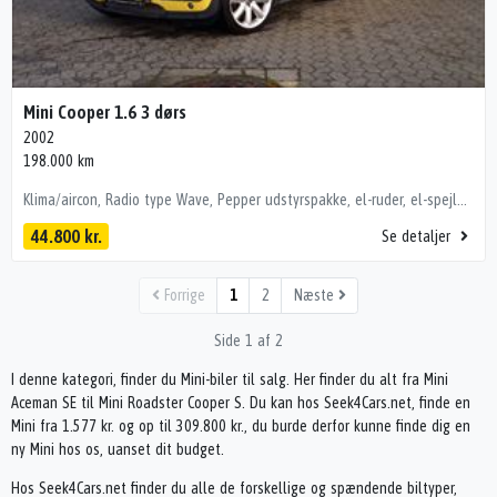
Mini Cooper 1.6 3 dørs
2002
198.000 km
Klima/aircon, Radio type Wave, Pepper udstyrspakke, el-ruder, el-spejle, tågelygter, 15" alufælge, mørktonede ruder i bag osv. Tag samt sidespejle er sortlakerede. Vandpumpen er næsten ny og bilen sælges nysynet. Frisk lille konebil med smarte detaljer. Sælges engros ab plads til CVR nummer og venligst INGEN byttebiler.
44.800 kr.
Se detaljer
Forrige
1
2
Næste
Side 1 af 2
I denne kategori, finder du Mini-biler til salg. Her finder du alt fra Mini
Aceman SE til Mini Roadster Cooper S. Du kan hos Seek4Cars.net, finde en
Mini fra 1.577 kr. og op til 309.800 kr., du burde derfor kunne finde dig en
ny Mini hos os, uanset dit budget.
Hos Seek4Cars.net finder du alle de forskellige og spændende biltyper,