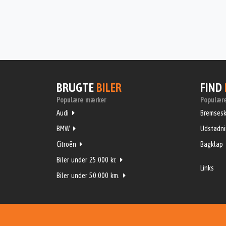
BRUGTE
BILER
FIND
Populære mærker
Populære
Audi
Bremsesk
BMW
Udstødn
Citroën
Bagklap
Biler under 25.000 kr.
Links
Biler under 50.000 km.