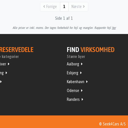
Forrige
1
Næste
Side 1 af 1
Alle priser er inkl. moms. Der tages forbehold for fejl og mangler. Rapportér fejl
her
RESERVEDELE
FIND
VIRKSOMHED
 kategorier
Større byer
iver
Aalborg
ing
Esbjerg
København
Odense
Randers
© Seek4Cars A/S