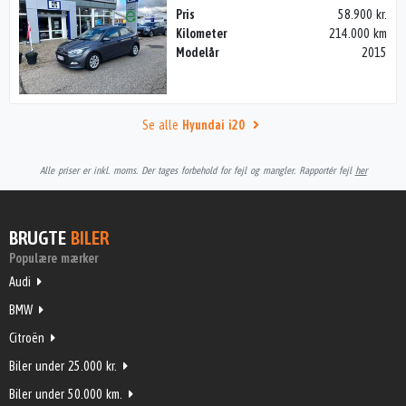
Pris
58.900 kr.
Kilometer
214.000 km
Modelår
2015
Se alle
Hyundai i20
Alle priser er inkl. moms. Der tages forbehold for fejl og mangler. Rapportér fejl
her
BRUGTE
BILER
Populære mærker
Audi
BMW
Citroën
Biler under 25.000 kr.
Biler under 50.000 km.