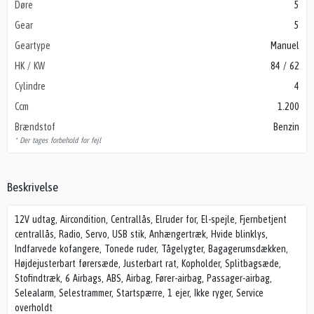
Døre
5
Gear
5
Geartype
Manuel
HK / KW
84 / 62
Cylindre
4
Ccm
1.200
Brændstof
Benzin
* Der tages forbehold for fejl
Beskrivelse
12V udtag, Aircondition, Centrallås, Elruder for, El-spejle, Fjernbetjent
centrallås, Radio, Servo, USB stik, Anhængertræk, Hvide blinklys,
Indfarvede kofangere, Tonede ruder, Tågelygter, Bagagerumsdækken,
Højdejusterbart førersæde, Justerbart rat, Kopholder, Splitbagsæde,
Stofindtræk, 6 Airbags, ABS, Airbag, Fører-airbag, Passager-airbag,
Selealarm, Selestrammer, Startspærre, 1 ejer, Ikke ryger, Service
overholdt