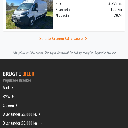
Pris
3.298 kr.
Kilometer
100 km
Modelår
2024
Se alle
Citroën C3 picasso
Alle priser er inkl. moms. Der tages forbehold for fejl og mangler. Rapportér fejl
her
BRUGTE
BILER
Populære mærker
Audi
BMW
Citroën
Biler under 25.000 kr.
Biler under 50.000 km.