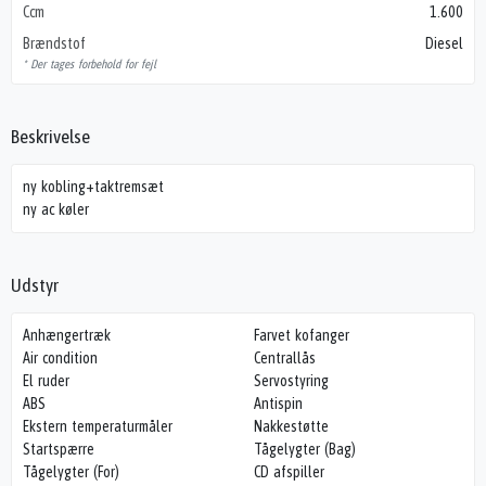
Ccm
1.600
Brændstof
Diesel
* Der tages forbehold for fejl
Beskrivelse
ny kobling+taktremsæt
ny ac køler
Udstyr
Anhængertræk
Farvet kofanger
Air condition
Centrallås
El ruder
Servostyring
ABS
Antispin
Ekstern temperaturmåler
Nakkestøtte
Startspærre
Tågelygter (Bag)
Tågelygter (For)
CD afspiller