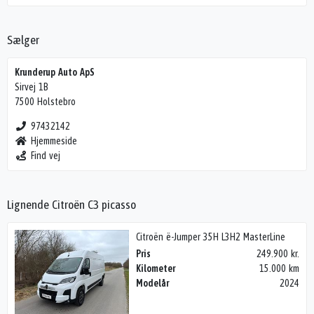
Sælger
Krunderup Auto ApS
Sirvej 1B
7500 Holstebro
97432142
Hjemmeside
Find vej
Lignende Citroën C3 picasso
Citroën ë-Jumper 35H L3H2 MasterLine
Pris
249.900 kr.
Kilometer
15.000 km
Modelår
2024