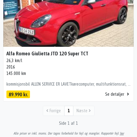
Alfa Romeo Giulietta JTD 120 Super TCT
26,3 km/l
2016
145.000 km
kommisjonsbil ALLEN SERVICE ER LAVETkørecomputer, multifunktionsrat, læderindtræk, sportssæder, højdejust. forsæder, mørk loftbeklædning, læderrat, pilotsæder, 6 personers, bagagerumsdækken, alufælge, 17" alufælge, el-sidespejle m/varme, el-sidespejle, tågelygter, led kørelys, automatgear, aircondition, fuldaut. klima, centrallås, fjernb. centrallås, fartpilot, adaptiv fartpilot, 4x el-ruder, cd/radio, aux tilslutning, usb-c tilslutning, parkeringssensor (bag), dæktryksmåler, isofix, 6 airbags, esp
89.990 kr.
Se detaljer
Forrige
1
Næste
Side 1 af 1
Alle priser er inkl. moms. Der tages forbehold for fejl og mangler. Rapportér fejl
her