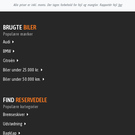
Alle priser er inkl. moms. Der tages forbehold for fejl og mangler. Rapportér fejl
her
BRUGTE
BILER
Populære mærker
Audi
BMW
Citroën
Biler under 25.000 kr.
Biler under 50.000 km.
FIND
RESERVEDELE
Populære kategorier
Bremseskiver
Udstødning
Bagklap