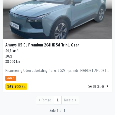
Aiways U5 EL Premium 204HK 5d Trinl. Gear
64,9 km/l
2021
38.000 km
Finansiering Uden udbetaling fra kr. 2.523.- pr. mdr., HIGHLIGT AF UDSTYR ⭐ Dansk Bil - Forsat Fabriksgaranti ⭐ Mulighed for 1500 kg Anhængertræk ⭐ Piano BlankSort tag mv. ⭐ El Betjent Panorama glastag ⭐ 12,3" Touch skærm ⭐ 19" alufælge ⭐ Automatisk parkerings system ⭐ 360 graders panoramakamera ⭐ adaptiv fartpilot med Stop & Go ⭐ Fuld led lygter, 12,3" Touch skærm, , aut., 19" alufælge, fuldaut. 2 zone klima, fjernb. c.lås, nøglefri betjening, fartpilot, infocenter, startspærre, udv. temp. måler, regnsensor, sædevarme, højdejust. førersæde, el indst. forsæder, soltag, El Betjent Panorama glastag, 4x el-ruder, el-klapbare sidespejle, automatisk parkerings system, 360° kamera, bakkamera, parkeringssensorer, adaptiv fartpilot med Stop & Go, automatisk start/stop, el betjent bagklap, dæktryksmåler, elektrisk parkeringsbremse, træthedsregistrering, dab+ radio, multifunktionsrat, bluetooth, digitalt cockpit, apple carplay, usb tilslutning, armlæn, isofix, bagagerumsdækken, kopholder, læderindtræk, splitbagsæde, læderrat, el komfortsæder, automatisk lys, fjernlysassistent, led kørelys, fuld led forlygter, airbag, abs, antispin, esp, servo, vognbaneassistent, blindvinkelsassistent, automatisk nødbremsesystem, tagræling, tonede ruder, 1 ejer, ikke ryger, service ok, brugtbilsattest, Bemærk at bilens pris er inkl. Leveringsomkostninger, Leveres Nysynet, Ny Serviceret, mekanisk gennem tjekket og kosmetisk klargjort. Se flere billeder og detaljer på www.3b-biler.dk Hvorfor købe bil hos 3B Biler Ballerup ⭐ TROVÆRDIG BILHUS GENNEM 39 ÅR! ⭐ ATTRAKTIV FINANSIERING TILBYDES, RENTE FRA 3.95% ⭐ ATTRAKTIV FINANSIERING TILBYDES UDEN UDBETALING ⭐ BILLIG KASKO FORSIKRING FRA KR. 249.00 PR. MDR. ⭐ SERVICE AFTALE FRA KR. 119,00 PR. MDR. ⭐ MULIGHED FOR OP TIL 36 MDR. EUROPA DÆKKENDE CARGARANTIE. ⭐ LEVERES MED UVILDIG UDVIDET BRUGTBILS ATTEST. ⭐ GARANTI MOD RESTGÆLD. ⭐ KM GARANTI. ⭐ VI ER MEDLEM AF DANSK BILBRANCHERÅD OG AUTOBRANCHEN DANMARK DIN SIKKERHED FOR ET GODT KØB. 12V udtag, 4 X El-Ruder, Android Auto, Apple CarPlay, Automatgear, Automatisk op-/nedblænding, Automatisk parkeringssystem, Bakkamera, Bluetooth, DAB+ radio, Digital instrumentering, El indst. førersæde, El indst. forsæder, El-foldbare spejle, El-håndbremse, Elruder for/bag, Fartpilot, Fartpilot adaptiv, Fjernbetjent centrallås, Infocenter, Klimaanlæg 2-zoner, Multifunktionsrat, Musikstreaming via bluetooth, Nøglefri døre, Nøglefri start, Parkerings assistent, Parkeringssensor for/bag, Radio, Regnsensor, Servo, Sædevarme for, Trådløs mobilopladning, Udvendig temperaturmåler, USB stik, 19" Alufælge, Fuld LED forlygter, Hvide blinklys, Indfarvede kofangere, LED baglygter, LED forlygter, LED kørelys, Metallak, Tagræling, Tonede ruder, Armlæn, Armlæn bag, Bagagerumsdækken, Højdejusterbart førersæde, Justerbart rat, Kopholder, Læderkabine, Læderrat, Soltag, Splitbagsæde, ABS, Airbag, Antispin, Automatisk nødbremsesystem, Blindvinkelassistent, Dæktrykssensor, ESP, Fører-airbag, Gardin-airbag, Isofix, Lyssensor, Selealarm, Selestrammer, Side-airbag, Skiltegenkendelse, Startspærre, Vejbaneassistent, 1 ejer, 360° kamera, Brugtvognsattest, Elektrisk parkeringsbremse, Euro 6, Ikke ryger, Pæn og Velkørende Bil, Service overholdt, Start/stop-system
Video
169.900 kr.
Se detaljer
Forrige
1
Næste
Side 1 af 1