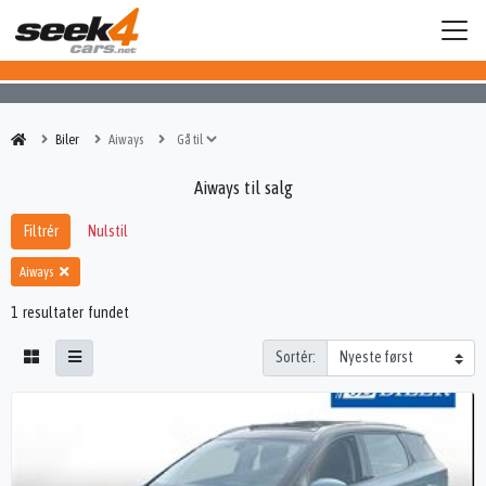
Biler
Aiways
Aiways til salg
Filtrér
Nulstil
Aiways
1 resultater fundet
Sortér: