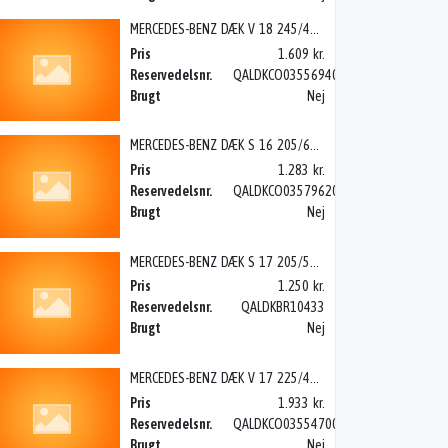
MERCEDES-BENZ DÆK V 18 245/45R 18CON W870TS
Pris
1.609 kr.
Reservedelsnr.
QALDKCO0355694000
Brugt
Nej
MERCEDES-BENZ DÆK S 16 205/60VR CONTI ECOC5, C W205 14>
Pris
1.283 kr.
Reservedelsnr.
QALDKCO03579620000
Brugt
Nej
MERCEDES-BENZ DÆK S 17 205/55 BRI TURA T005, A W177 18>
Pris
1.250 kr.
Reservedelsnr.
QALDKBR10433
Brugt
Nej
MERCEDES-BENZ DÆK V 17 225/45R 17 CON TS870X
Pris
1.933 kr.
Reservedelsnr.
QALDKCO0355470000
Brugt
Nej