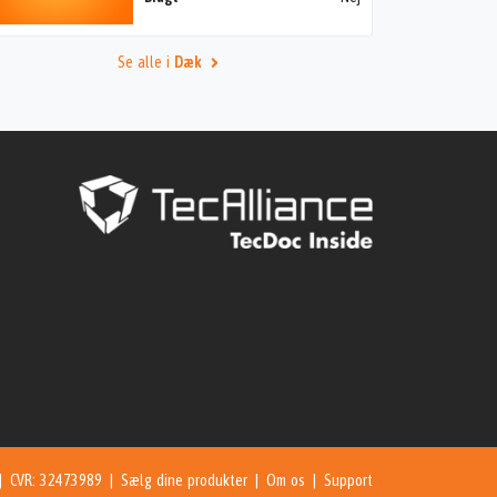
Se alle i
Dæk
 | CVR: 32473989 |
Sælg dine produkter
|
Om os
|
Support