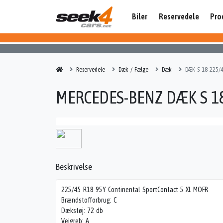
Biler
Reservedele
Pro
Reservedele
Dæk / Fælge
Dæk
DÆK S 18 225/
MERCEDES-BENZ DÆK S 18
Beskrivelse
225/45 R18 95Y Continental SportContact 5 XL MOFR
Brændstofforbrug: C
Dækstøj: 72 db
Vejgreb: A