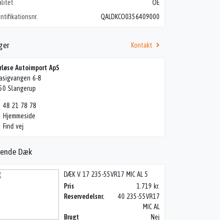
litet
OE
ntifikationsnr.
QALDKCO0356409000
ger
Kontakt
rløse Autoimport ApS
asigvangen 6-8
50 Slangerup
48 21 78 78
Hjemmeside
Find vej
nende Dæk
DÆK V 17 235-55VR17 MIC AL 5
Pris
1.719 kr.
Reservedelsnr.
40 235-55VR17
MIC AL
Brugt
Nej