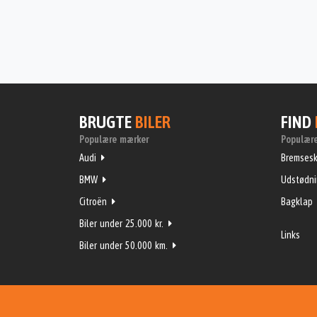
BRUGTE
BILER
FIND
Populære mærker
Populære
Audi
Bremsesk
BMW
Udstødn
Citroën
Bagklap
Biler under 25.000 kr.
Links
Biler under 50.000 km.