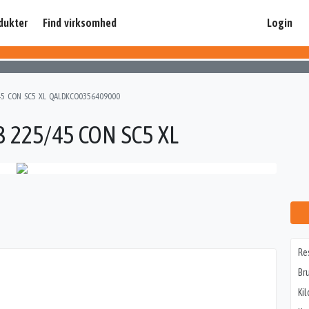
dukter
Find virksomhed
Login
45 CON SC5 XL QALDKCO0356409000
 225/45 CON SC5 XL
Re
Br
Ki