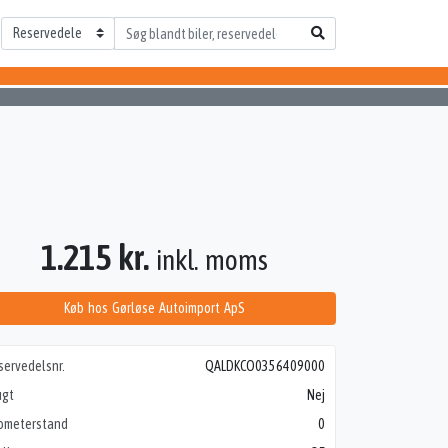
1.215 kr.
inkl. moms
Køb hos Gørløse Autoimport ApS
servedelsnr.
QALDKCO0356409000
ugt
Nej
lometerstand
0