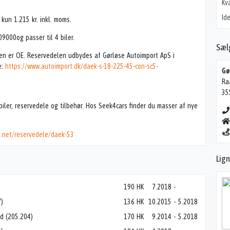
Kva
Ide
un 1.215 kr. inkl. moms.
000og passer til 4 biler.
Sæl
len er OE. Reservedelen udbydes af Gørløse Autoimport ApS i
e:
https://www.autoimport.dk/daek-s-18-225-45-con-sc5-
Gø
Ra
35
iler, reservedele og tilbehør. Hos Seek4cars finder du masser af nye
s.net/reservedele/daek-53
Lig
190 HK
7.2018
-
)
136 HK
10.2015
-
5.2018
d (205.204)
170 HK
9.2014
-
5.2018