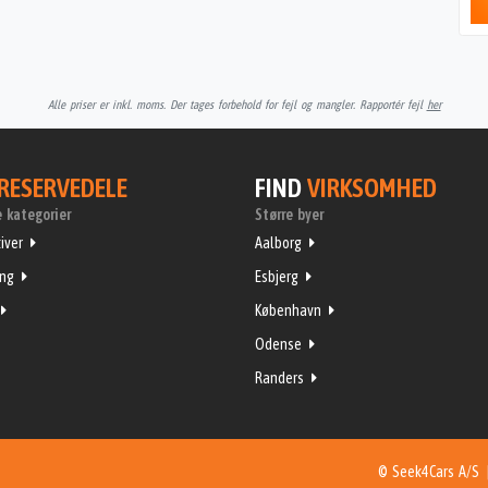
Alle priser er inkl. moms. Der tages forbehold for fejl og mangler. Rapportér fejl
her
RESERVEDELE
FIND
VIRKSOMHED
 kategorier
Større byer
iver
Aalborg
ing
Esbjerg
København
Odense
Randers
© Seek4Cars A/S