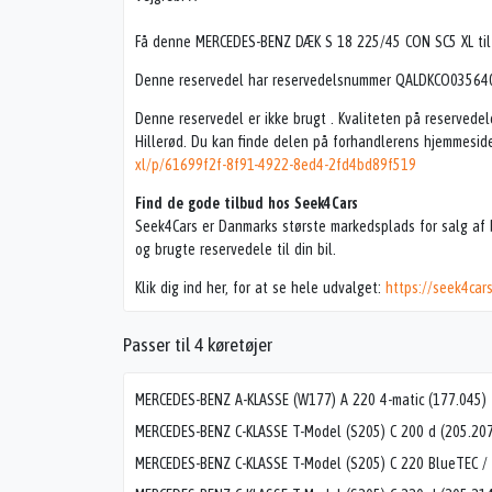
Få denne MERCEDES-BENZ DÆK S 18 225/45 CON SC5 XL til k
Denne reservedel har reservedelsnummer QALDKCO0356409
Denne reservedel er ikke brugt . Kvaliteten på reservede
Hillerød. Du kan finde delen på forhandlerens hjemmesid
xl/p/61699f2f-8f91-4922-8ed4-2fd4bd89f519
Find de gode tilbud hos Seek4Cars
Seek4Cars er Danmarks største markedsplads for salg af b
og brugte reservedele til din bil.
Klik dig ind her, for at se hele udvalget:
https://seek4car
Passer til 4 køretøjer
MERCEDES-BENZ A-KLASSE (W177) A 220 4-matic (177.045)
MERCEDES-BENZ C-KLASSE T-Model (S205) C 200 d (205.207
MERCEDES-BENZ C-KLASSE T-Model (S205) C 220 BlueTEC / 