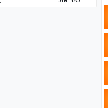
)
194 HK
4.2018
-